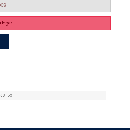
968
å lager
968_56