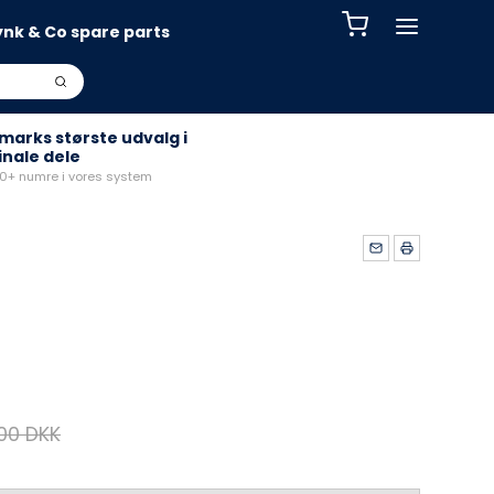
ynk & Co spare parts
arks største udvalg i
inale dele
+ numre i vores system
,00 DKK