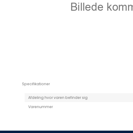
Niro EV
Picanto MY25
Specifikationer
Afdeling hvor varen befinder sig
Varenummer