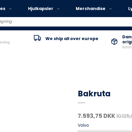
ies
Hjulkapsler
Merchandise
L
Volvo EX30
Danm
We ship all over europe
orig
verdag
Volvo EX40
60000
Volvo EC40
Volvo EX90
Bakruta
7.593,75 DKK
10.125
Volvo