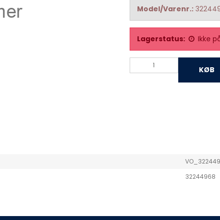
Model/Varenr.:
32244
Lagerstatus:
Ikke p
KØB
VO_32244
32244968