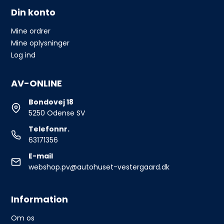
Din konto
Mine ordrer
Mine oplysninger
Log ind
AV-ONLINE
Bondovej 18
5250 Odense SV
Telefonnr.
63171356
E-mail
webshop.pv@autohuset-vestergaard.dk
Information
Om os