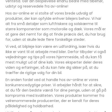
ventetid. Gør din biloplevelse endnu bedre med tilbehør,
udstyr og reservedele fra av-online!
Hos av-online er vi stolte af vores brede udvalg af
produkter, der kan opfylde enhver bilejers behov. Vi har
alt fra små detaljer som luftfriskere og solskærme til
større komponenter som motorolie og dæk. Vores mål er
at gøre det nemt for dig at finde præcis det, du har brug
for, uden at skulle lede flere forskellige steder.
Vi ved, at bilpleje kan være en udfordring, især hvis du
ikke er vant til at arbejde med biler. Derfor tilbyder vi også
vejledninger og tips på vores hjemmeside, så du kan få
mest muligt ud af dine køb. Vores eksperter deler deres
viden og erfaringer, så du kan føle dig sikker på, at du
træffer de rigtige valg for din bil.
En anden fordel ved at handle hos av-online er vores
konkurrencedygtige priser. Vi arbejder hårdt for at sikre,
at du får den bedste værdi for dine penge, uden at gå på
kompromis med kvaliteten. Vores produkter kommer fra
velrenommerede producenter, der er kendt for deres
pålidelighed og holdbarhed.