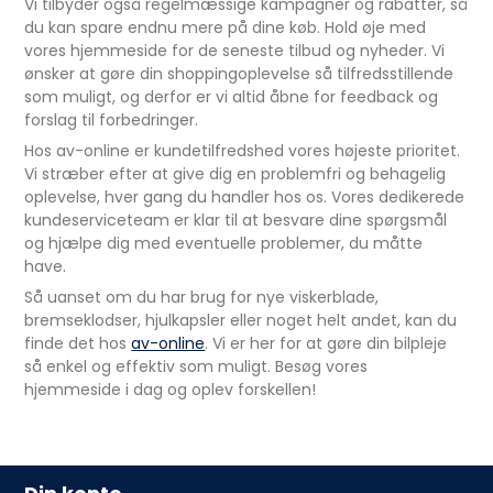
Vi tilbyder også regelmæssige kampagner og rabatter, så
du kan spare endnu mere på dine køb. Hold øje med
vores hjemmeside for de seneste tilbud og nyheder. Vi
ønsker at gøre din shoppingoplevelse så tilfredsstillende
som muligt, og derfor er vi altid åbne for feedback og
forslag til forbedringer.
Hos av-online er kundetilfredshed vores højeste prioritet.
Vi stræber efter at give dig en problemfri og behagelig
oplevelse, hver gang du handler hos os. Vores dedikerede
kundeserviceteam er klar til at besvare dine spørgsmål
og hjælpe dig med eventuelle problemer, du måtte
have.
Så uanset om du har brug for nye viskerblade,
bremseklodser, hjulkapsler eller noget helt andet, kan du
finde det hos
av-online
. Vi er her for at gøre din bilpleje
så enkel og effektiv som muligt. Besøg vores
hjemmeside i dag og oplev forskellen!