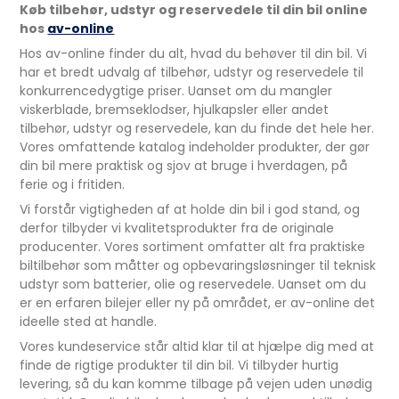
Køb tilbehør, udstyr og reservedele til din bil online
hos
av-online
Hos av-online finder du alt, hvad du behøver til din bil. Vi
har et bredt udvalg af tilbehør, udstyr og reservedele til
konkurrencedygtige priser. Uanset om du mangler
viskerblade, bremseklodser, hjulkapsler eller andet
tilbehør, udstyr og reservedele, kan du finde det hele her.
Vores omfattende katalog indeholder produkter, der gør
din bil mere praktisk og sjov at bruge i hverdagen, på
ferie og i fritiden.
Vi forstår vigtigheden af at holde din bil i god stand, og
derfor tilbyder vi kvalitetsprodukter fra de originale
producenter. Vores sortiment omfatter alt fra praktiske
biltilbehør som måtter og opbevaringsløsninger til teknisk
udstyr som batterier, olie og reservedele. Uanset om du
er en erfaren bilejer eller ny på området, er av-online det
ideelle sted at handle.
Vores kundeservice står altid klar til at hjælpe dig med at
finde de rigtige produkter til din bil. Vi tilbyder hurtig
levering, så du kan komme tilbage på vejen uden unødig