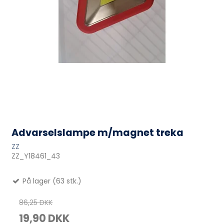
Advarselslampe m/magnet treka
ZZ
ZZ_Y18461_43
På lager (63 stk.)
86,25 DKK
19,90 DKK