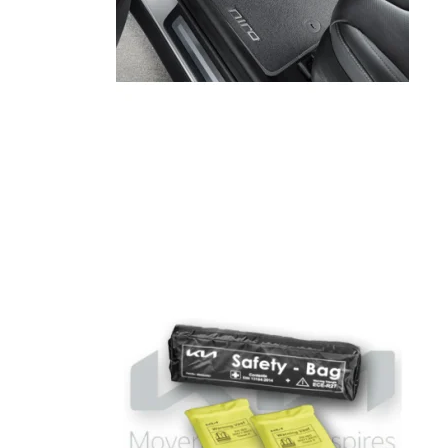
Niro EV
Picanto MY25