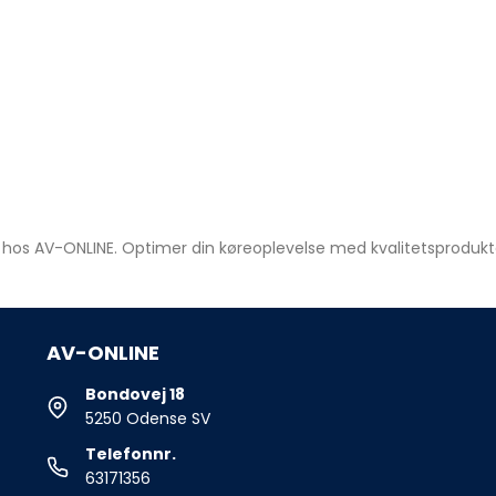
hos AV-ONLINE. Optimer din køreoplevelse med kvalitetsprodukter
AV-ONLINE
Bondovej 18
5250 Odense SV
Telefonnr.
63171356