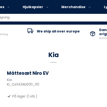
ies
Hjulkapsler
Merchandise
L
Volvo EX30
Danm
We ship all over europe
orig
verdag
Volvo EX40
60000
Volvo EC40
Volvo EX90
Kia
Måttesæt Niro EV
Kia
KI_Q4143ADE00_00
På lager (1 stk.)