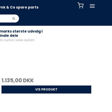
ynk & Co spare parts
arks største udvalg i
inale dele
+ numre i vores system
1.135,00 DKK
VIS PRODUKT