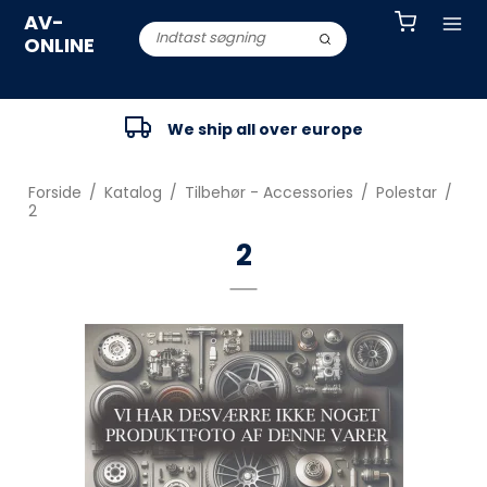
AV-
ONLINE
We ship all over europe
Forside
/
Katalog
/
Tilbehør - Accessories
/
Polestar
/
2
2