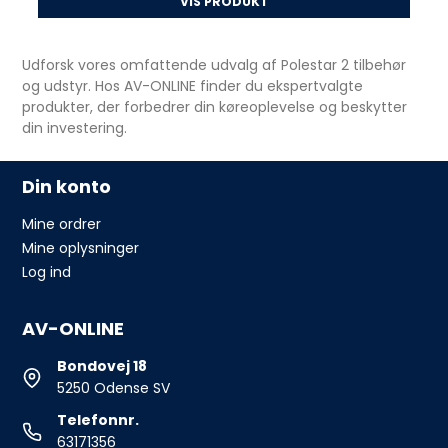
VIS PRODUKT
Udforsk vores omfattende udvalg af Polestar 2 tilbehør
og udstyr. Hos AV-ONLINE finder du ekspertvalgte
produkter, der forbedrer din køreoplevelse og beskytter
din investering.
Din konto
Mine ordrer
Mine oplysninger
Log ind
AV-ONLINE
Bondovej 18
5250 Odense SV
Telefonnr.
63171356