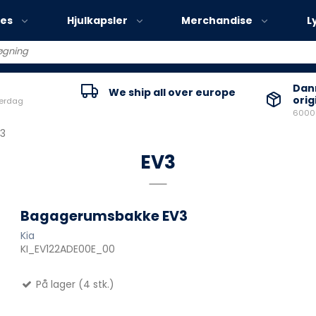
ies
Hjulkapsler
Merchandise
L
Volvo EX30
Danm
We ship all over europe
orig
verdag
Volvo EX40
60000
Volvo EC40
3
Volvo EX90
EV3
Bagagerumsbakke EV3
Kia
KI_EV122ADE00E_00
På lager (4 stk.)