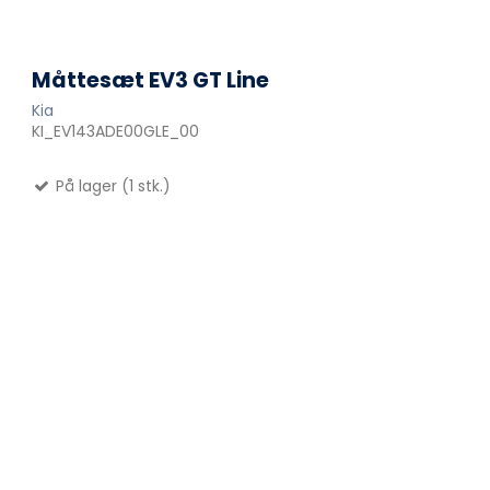
Måttesæt EV3 GT Line
Kia
KI_EV143ADE00GLE_00
På lager (1 stk.)