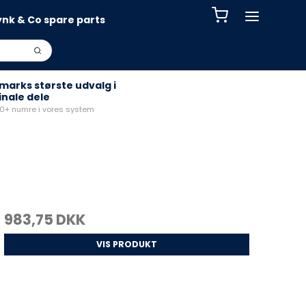
ynk & Co spare parts
arks største udvalg i
inale dele
+ numre i vores system
983,75 DKK
VIS PRODUKT