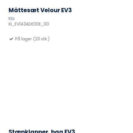
Måttesæt Velour EV3
Kia
KI_EV143ADE00E_00
På lager (23 stk.)
Stænklapper, bag EV3