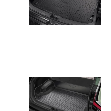
Niro EV
Picanto MY25