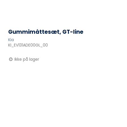
Gummimåttesæt, GT-line
Kia
KI_EV131ADE00GL_00
Ikke på lager