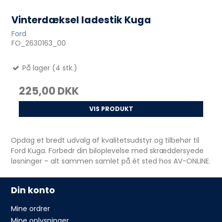
Vinterdæksel ladestik Kuga
Ford
FO_2630163_00
På lager (4 stk.)
225,00 DKK
VIS PRODUKT
Opdag et bredt udvalg af kvalitetsudstyr og tilbehør til
Ford Kuga. Forbedr din biloplevelse med skræddersyede
løsninger – alt sammen samlet på ét sted hos AV-ONLINE.
Din konto
Mine ordrer
Mine oplysninger