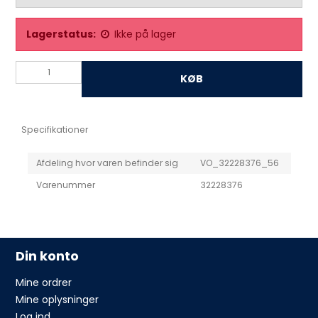
Lagerstatus:
Ikke på lager
KØB
Specifikationer
Afdeling hvor varen befinder sig
VO_32228376_56
Varenummer
32228376
Din konto
Mine ordrer
Mine oplysninger
Log ind