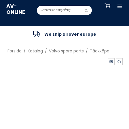
AV-
ONLINE
We ship all over europe
Forside
/
Katalog
/
Volvo spare parts
/
Täckkåpa