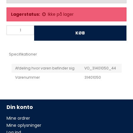
Lagerstatus:
Ikke på lager
KØB
Specifikationer
Afdeling hvor varen befinder sig
VO_31401050_44
Varenummer
31401050
Din konto
Mine ordrer
Mine oplysninger
Log ind