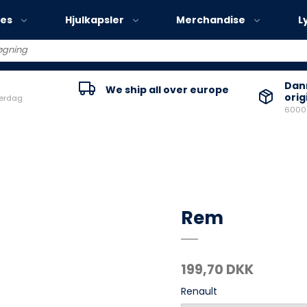
ies
Hjulkapsler
Merchandise
L
Volvo EX30
Danm
We ship all over europe
orig
verdag
Volvo EX40
60000
Volvo EC40
Volvo EX90
Rem
199,70 DKK
Renault