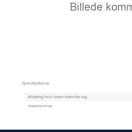
Niro EV
Picanto MY25
Specifikationer
Afdeling hvor varen befinder sig
Varenummer