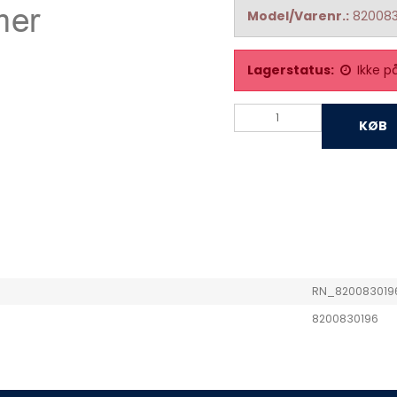
Model/Varenr.:
820083
Lagerstatus:
Ikke p
KØB
RN_820083019
8200830196