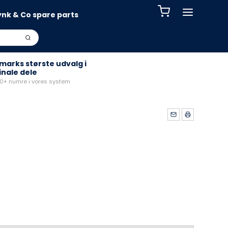
ynk & Co spare parts
arks største udvalg i
inale dele
+ numre i vores system