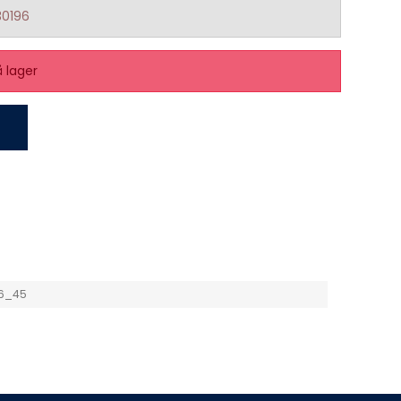
0196
å lager
6_45