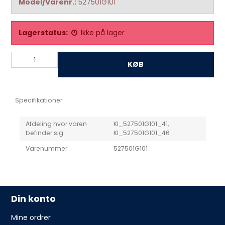
Model/Varenr.:
527501G101
Lagerstatus:
Ikke på lager
KØB
Specifikationer
Afdeling hvor varen
KI_527501G101_41,
befinder sig
KI_527501G101_46
Varenummer
527501G101
Din konto
Mine ordrer