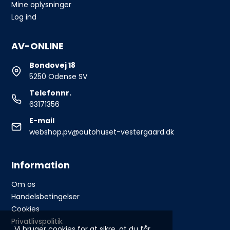
Mine oplysninger
Log ind
AV-ONLINE
Bondovej 18
5250 Odense SV
Telefonnr.
63171356
E-mail
webshop.pv@autohuset-vestergaard.dk
Information
Om os
Handelsbetingelser
Cookies
Privatlivspolitik
Vi bruger cookies for at sikre, at du får