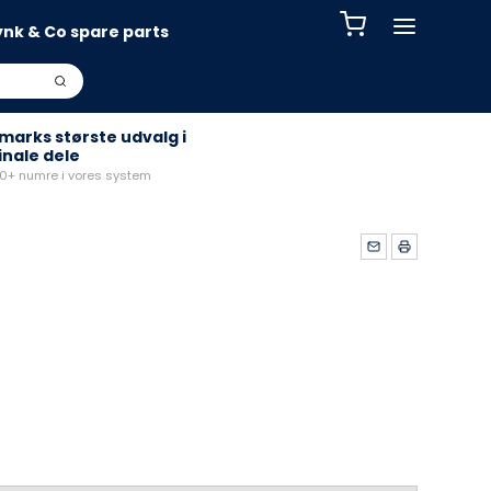
ynk & Co spare parts
arks største udvalg i
inale dele
+ numre i vores system