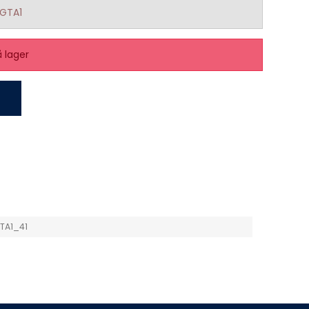
GTA1
å lager
TA1_41