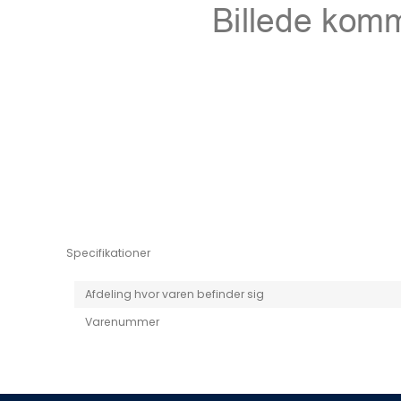
Niro EV
Picanto MY25
Specifikationer
Afdeling hvor varen befinder sig
Varenummer