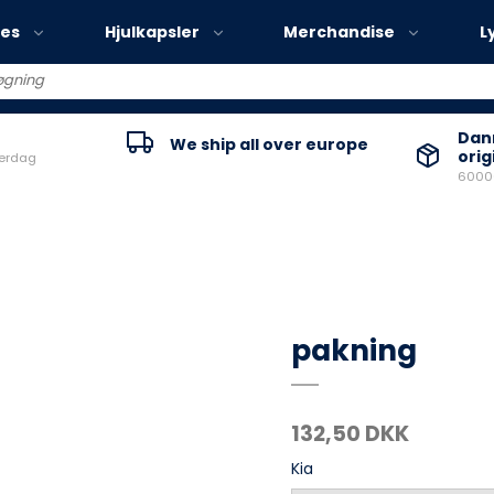
ies
Hjulkapsler
Merchandise
L
Volvo EX30
Danm
We ship all over europe
orig
verdag
Volvo EX40
60000
Volvo EC40
Volvo EX90
pakning
132,50 DKK
Kia