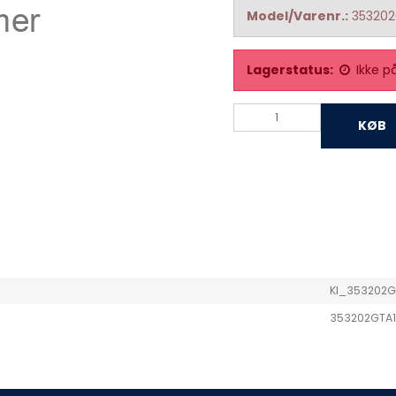
Model/Varenr.:
353202
Lagerstatus:
Ikke p
KØB
KI_353202G
353202GTA1