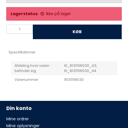
Lagerstatus:
Ikke på lager
KØB
Specifikationer
Afdeling hvor varen
KI_813111W030_43,
befinder sig
KI_813111W030_44
Varenummer
813111W030
Din konto
Mine ordrer
Mine oplysninger