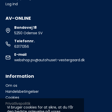
Log ind
AV-ONLINE
Bondovej 18
5250 Odense SV
Telefonnr.
63171356
E-mail
webshop.pv@autohuset-vestergaard.dk
Information
Om os
Handelsbetingelser
Cookies
Privatlivspolitik
Vi bruger cookies for at sikre, at du får
den bedste oplevelse på vores