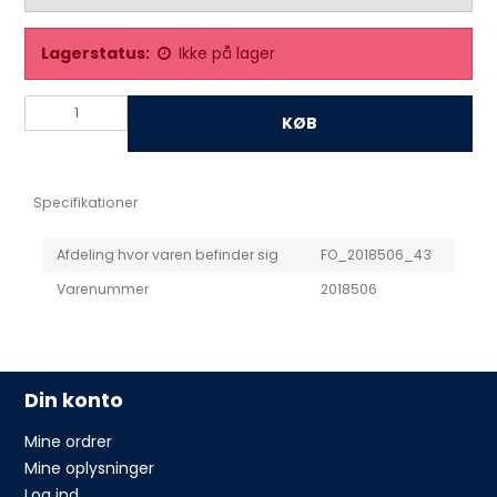
Lagerstatus:
Ikke på lager
KØB
Specifikationer
Afdeling hvor varen befinder sig
FO_2018506_43
Varenummer
2018506
Din konto
Mine ordrer
Mine oplysninger
Log ind