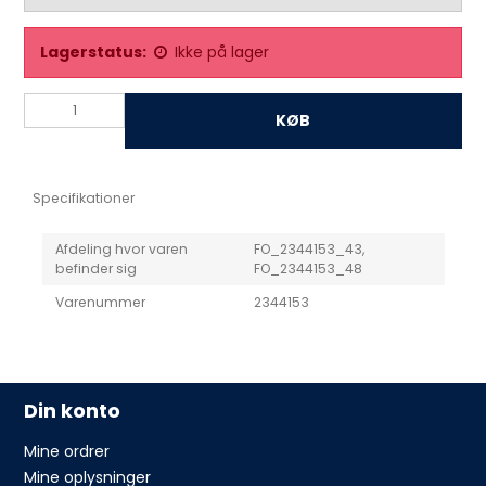
Lagerstatus:
Ikke på lager
KØB
Specifikationer
Afdeling hvor varen
FO_2344153_43,
befinder sig
FO_2344153_48
Varenummer
2344153
Din konto
Mine ordrer
Mine oplysninger