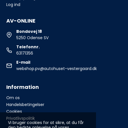
Log ind
AV-ONLINE
Bondovej 18
5250 Odense SV
Telefonnr.
63171356
E-mail
webshop.pv@autohuset-vestergaard.dk
Information
Om os
Handelsbetingelser
Cookies
Privatlivspolitik
Vi bruger cookies for at sikre, at du får
den bedste oplevelse på vores