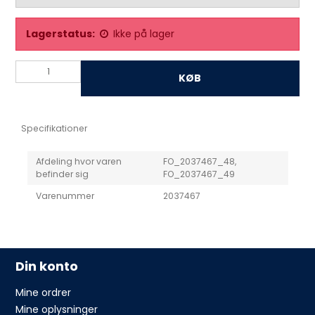
Lagerstatus:
Ikke på lager
KØB
Specifikationer
Afdeling hvor varen
FO_2037467_48,
befinder sig
FO_2037467_49
Varenummer
2037467
Din konto
Mine ordrer
Mine oplysninger