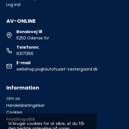
Log ind
AV-ONLINE
Bondovej 18
5250 Odense SV
Telefonnr.
63171356
E-mail
webshop.pv@autohuset-vestergaard.dk
Information
Om os
Handelsbetingelser
Cookies
Privatlivspolitik
Vi bruger cookies for at sikre, at du får
den bedste oplevelse på vores