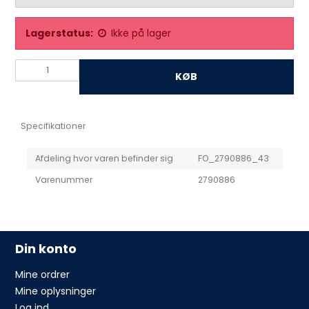
Lagerstatus:
Ikke på lager
KØB
Specifikationer
Afdeling hvor varen befinder sig
FO_2790886_43
Varenummer
2790886
Din konto
Mine ordrer
Mine oplysninger
Log ind