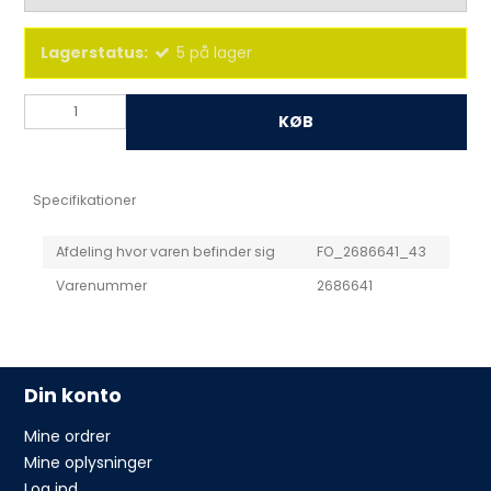
Lagerstatus:
5
på lager
KØB
Specifikationer
Afdeling hvor varen befinder sig
FO_2686641_43
Varenummer
2686641
Din konto
Mine ordrer
Mine oplysninger
Log ind