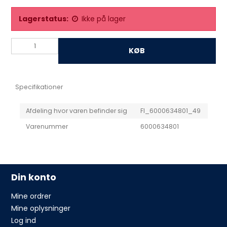
Lagerstatus:
Ikke på lager
KØB
Specifikationer
Afdeling hvor varen befinder sig
FI_6000634801_49
Varenummer
6000634801
Din konto
Mine ordrer
Mine oplysninger
Log ind