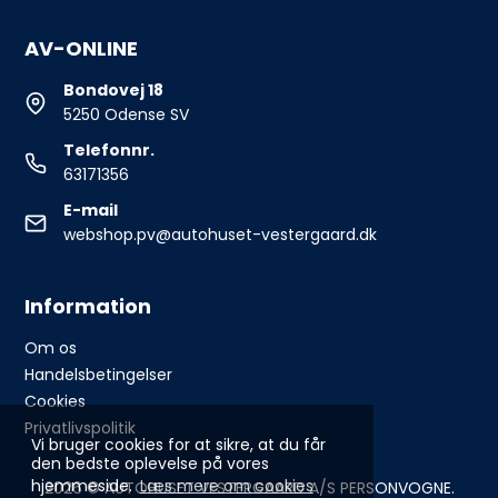
AV-ONLINE
Bondovej 18
5250 Odense SV
Telefonnr.
63171356
E-mail
webshop.pv@autohuset-vestergaard.dk
Information
Om os
Handelsbetingelser
Cookies
Privatlivspolitik
Vi bruger cookies for at sikre, at du får
den bedste oplevelse på vores
hjemmeside.
Læs mere om cookies
2026 © AUTOHUSET VESTERGAARD A/S PERSONVOGNE.