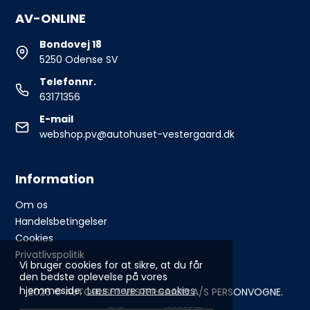
AV-ONLINE
Bondovej 18
5250 Odense SV
Telefonnr.
63171356
E-mail
webshop.pv@autohuset-vestergaard.dk
Information
Om os
Handelsbetingelser
Cookies
Privatlivspolitik
Vi bruger cookies for at sikre, at du får
den bedste oplevelse på vores
hjemmeside.
Læs mere om cookies
2026 © AUTOHUSET VESTERGAARD A/S PERSONVOGNE.