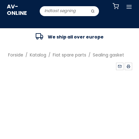
AV-
ONLINE
We ship all over europe
Forside
/
Katalog
/
Fiat spare parts
/
Sealing gasket