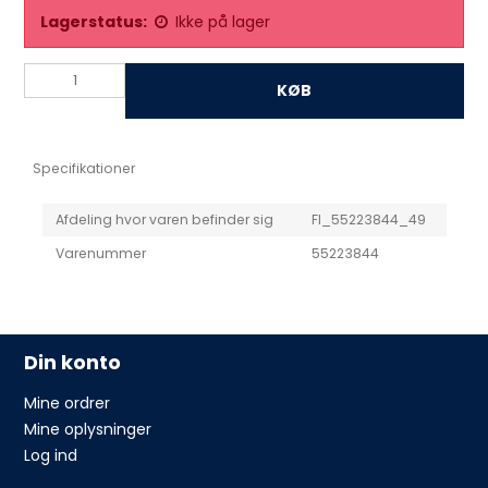
Lagerstatus:
Ikke på lager
KØB
Specifikationer
Afdeling hvor varen befinder sig
FI_55223844_49
Varenummer
55223844
Din konto
Mine ordrer
Mine oplysninger
Log ind