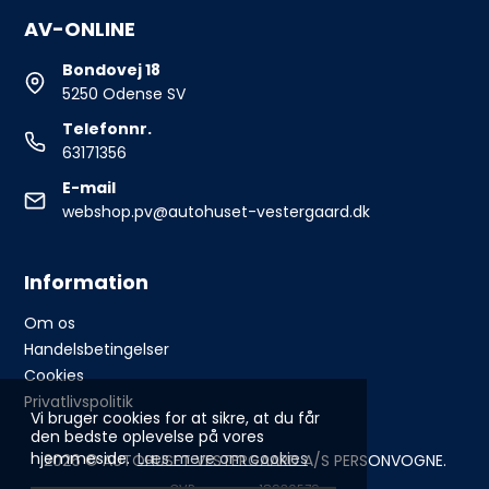
AV-ONLINE
Bondovej 18
5250 Odense SV
Telefonnr.
63171356
E-mail
webshop.pv@autohuset-vestergaard.dk
Information
Om os
Handelsbetingelser
Cookies
Privatlivspolitik
Vi bruger cookies for at sikre, at du får
den bedste oplevelse på vores
hjemmeside.
Læs mere om cookies
2026 © AUTOHUSET VESTERGAARD A/S PERSONVOGNE.