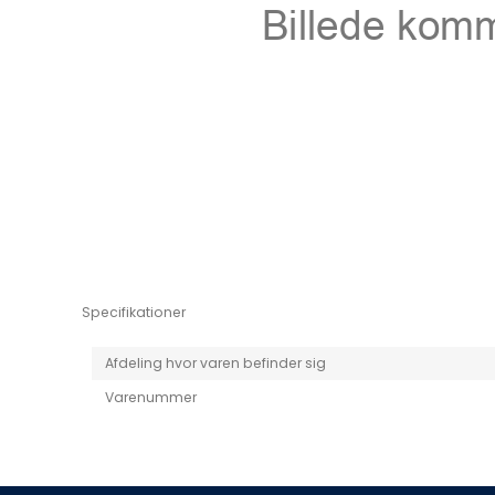
Niro EV
Picanto MY25
Specifikationer
Afdeling hvor varen befinder sig
Varenummer