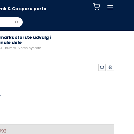
ynk & Co spare parts
arks største udvalg i
inale dele
+ numre i vores system
e
992