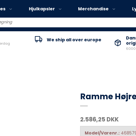
ies
Hjulkapsler
Merchandise
L
Volvo EX30
Danm
We ship all over europe
orig
verdag
Volvo EX40
60000
Volvo EC40
Volvo EX90
Ramme Højr
2.586,25 DKK
Model/Varenr.:
46857