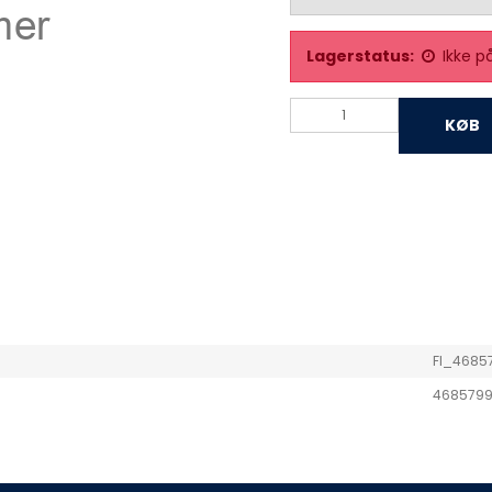
Lagerstatus:
Ikke p
KØB
FI_4685
4685799