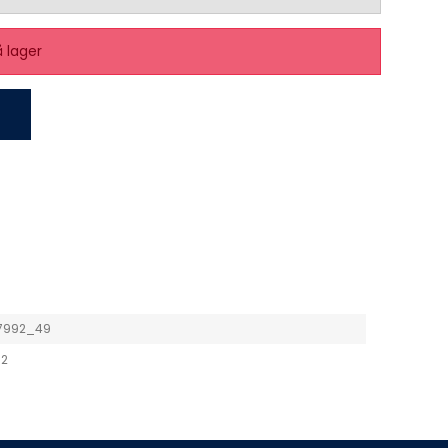
å lager
7992_49
2