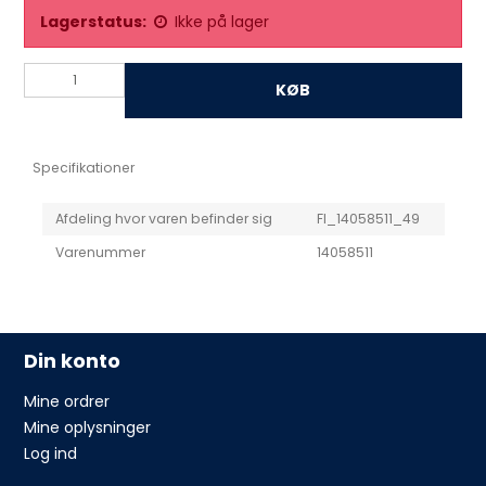
Lagerstatus:
Ikke på lager
KØB
Specifikationer
Afdeling hvor varen befinder sig
FI_14058511_49
Varenummer
14058511
Din konto
Mine ordrer
Mine oplysninger
Log ind