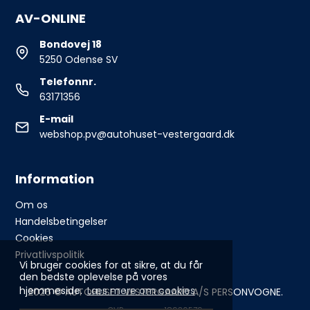
AV-ONLINE
Bondovej 18
5250 Odense SV
Telefonnr.
63171356
E-mail
webshop.pv@autohuset-vestergaard.dk
Information
Om os
Handelsbetingelser
Cookies
Privatlivspolitik
Vi bruger cookies for at sikre, at du får
den bedste oplevelse på vores
hjemmeside.
Læs mere om cookies
2026 © AUTOHUSET VESTERGAARD A/S PERSONVOGNE.