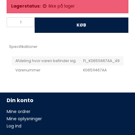
Lagerstatus:
Ikke på lager
KØB
Specifikationer
Afdeling hvor varen befinder sig
FI_K06511467AA_49
Varenummer
K06511467AA
Din konto
Mine ordrer
Mine oplysninger
Log ind