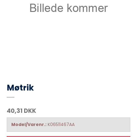
Møtrik
40,31 DKK
Model/Varenr.:
K06511467AA