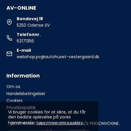
AV-ONLINE
Bondovej 18
5250 Odense SV
Telefonnr.
63171356
E-mail
webshop.pv@autohuset-vestergaard.dk
Information
Om os
Handelsbetingelser
Cookies
Privatlivspolitik
Vi bruger cookies for at sikre, at du får
den bedste oplevelse på vores
hjemmeside.
Læs mere om cookies
2026 © AUTOHUSET VESTERGAARD A/S PERSONVOGNE.