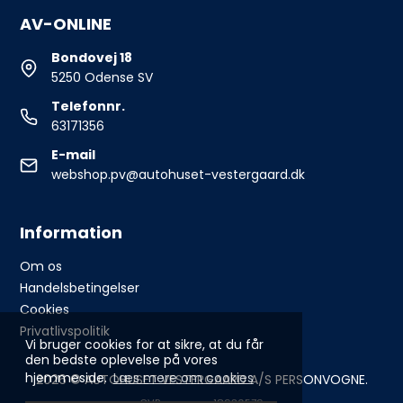
AV-ONLINE
Bondovej 18
5250 Odense SV
Telefonnr.
63171356
E-mail
webshop.pv@autohuset-vestergaard.dk
Information
Om os
Handelsbetingelser
Cookies
Privatlivspolitik
Vi bruger cookies for at sikre, at du får
den bedste oplevelse på vores
hjemmeside.
Læs mere om cookies
2026 © AUTOHUSET VESTERGAARD A/S PERSONVOGNE.