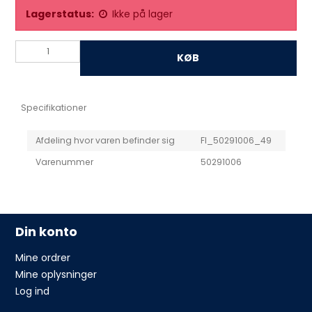
Lagerstatus:
Ikke på lager
KØB
Specifikationer
Afdeling hvor varen befinder sig
FI_50291006_49
Varenummer
50291006
Din konto
Mine ordrer
Mine oplysninger
Log ind