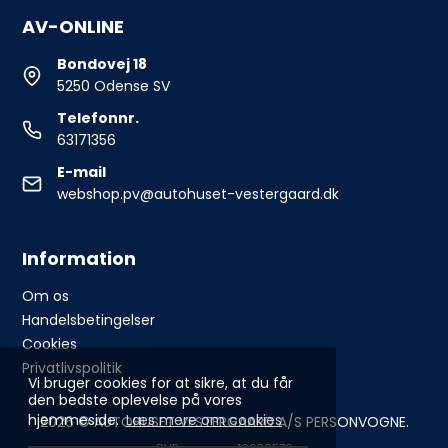
AV-ONLINE
Bondovej 18
5250 Odense SV
Telefonnr.
63171356
E-mail
webshop.pv@autohuset-vestergaard.dk
Information
Om os
Handelsbetingelser
Cookies
Privatlivspolitik
Vi bruger cookies for at sikre, at du får
den bedste oplevelse på vores
hjemmeside.
Læs mere om cookies
2026 © AUTOHUSET VESTERGAARD A/S PERSONVOGNE.