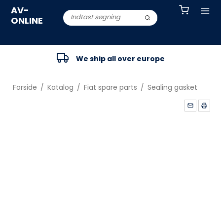
AV-
ONLINE
We ship all over europe
Forside
/
Katalog
/
Fiat spare parts
/
Sealing gasket