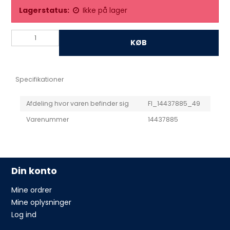
Lagerstatus:
Ikke på lager
KØB
Specifikationer
Afdeling hvor varen befinder sig
FI_14437885_49
Varenummer
14437885
Din konto
Mine ordrer
Mine oplysninger
Log ind