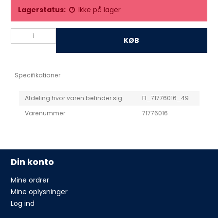
Lagerstatus:
Ikke på lager
KØB
Specifikationer
Afdeling hvor varen befinder sig
FI_71776016_49
Varenummer
71776016
Din konto
Mine ordrer
Mine oplysninger
Log ind