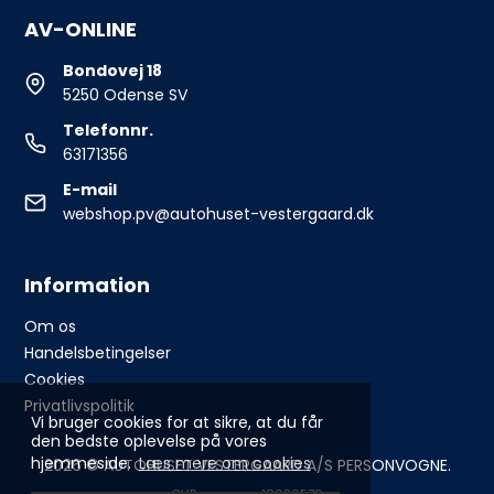
AV-ONLINE
Bondovej 18
5250 Odense SV
Telefonnr.
63171356
E-mail
webshop.pv@autohuset-vestergaard.dk
Information
Om os
Handelsbetingelser
Cookies
Privatlivspolitik
Vi bruger cookies for at sikre, at du får
den bedste oplevelse på vores
hjemmeside.
Læs mere om cookies
2026 © AUTOHUSET VESTERGAARD A/S PERSONVOGNE.