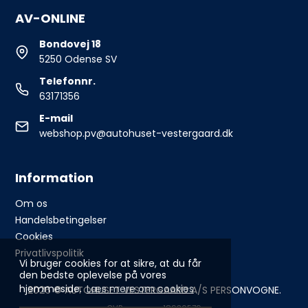
AV-ONLINE
Bondovej 18
5250 Odense SV
Telefonnr.
63171356
E-mail
webshop.pv@autohuset-vestergaard.dk
Information
Om os
Handelsbetingelser
Cookies
Privatlivspolitik
Vi bruger cookies for at sikre, at du får
den bedste oplevelse på vores
hjemmeside.
Læs mere om cookies
2026 © AUTOHUSET VESTERGAARD A/S PERSONVOGNE.