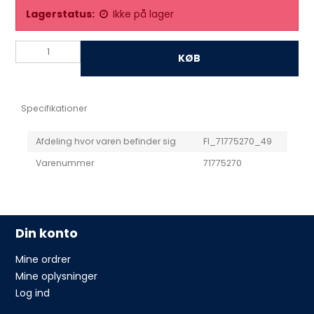
Lagerstatus:
Ikke på lager
KØB
Specifikationer
Afdeling hvor varen befinder sig
FI_71775270_49
Varenummer
71775270
Din konto
Mine ordrer
Mine oplysninger
Log ind