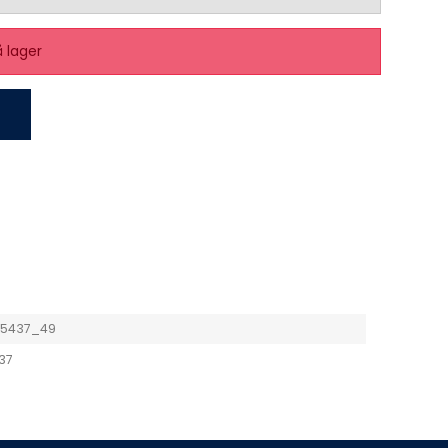
å lager
65437_49
37