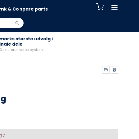
ynk & Co spare parts
arks største udvalg i
inale dele
+ numre i vores system
ng
37