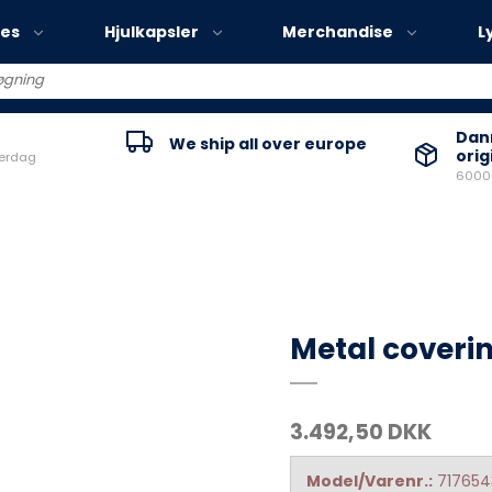
ies
Hjulkapsler
Merchandise
L
Volvo EX30
Danm
We ship all over europe
orig
verdag
Volvo EX40
60000
Volvo EC40
Volvo EX90
Metal coveri
3.492,50 DKK
Model/Varenr.:
717654