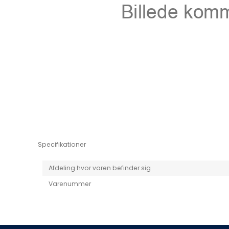
Niro EV
Picanto MY25
Specifikationer
Afdeling hvor varen befinder sig
Varenummer