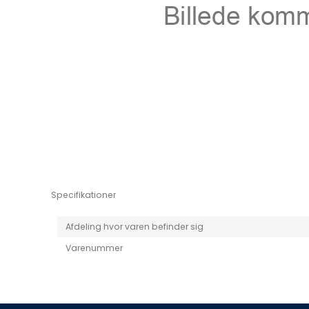
Niro EV
Picanto MY25
Specifikationer
Afdeling hvor varen befinder sig
Varenummer