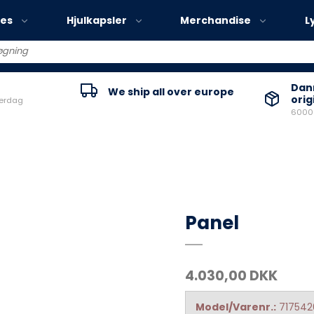
ies
Hjulkapsler
Merchandise
L
Volvo EX30
Danm
We ship all over europe
orig
verdag
Volvo EX40
60000
Volvo EC40
Volvo EX90
Panel
4.030,00 DKK
Model/Varenr.:
71754