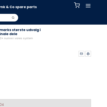
ynk & Co spare parts
arks største udvalg i
inale dele
+ numre i vores system
204