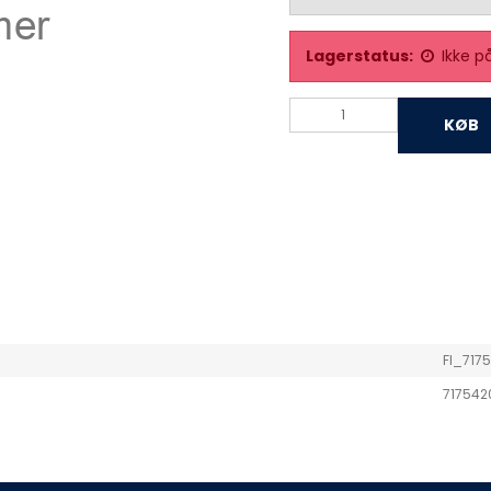
Lagerstatus:
Ikke p
KØB
FI_717
717542