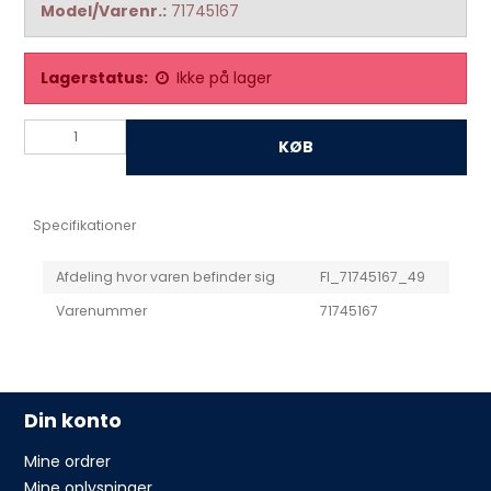
Model/Varenr.:
71745167
Lagerstatus:
Ikke på lager
KØB
Specifikationer
Afdeling hvor varen befinder sig
FI_71745167_49
Varenummer
71745167
Din konto
Mine ordrer
Mine oplysninger