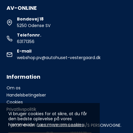
AV-ONLINE
Bondovej 18
5250 Odense SV
Telefonnr.
63171356
E-mail
webshop.pv@autohuset-vestergaard.dk
Information
Om os
Handelsbetingelser
Cookies
Privatlivspolitik
Vi bruger cookies for at sikre, at du får
den bedste oplevelse på vores
hjemmeside.
Læs mere om cookies
2026 © AUTOHUSET VESTERGAARD A/S PERSONVOGNE.