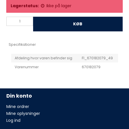
Lagerstatus:
Ikke på lager
KØB
Specifikationer
Afdeling hvor varen befinder sig
FI_670182079_49
Varenummer
670182079
Din konto
Mine ordrer
Mine oplysninger
Log ind