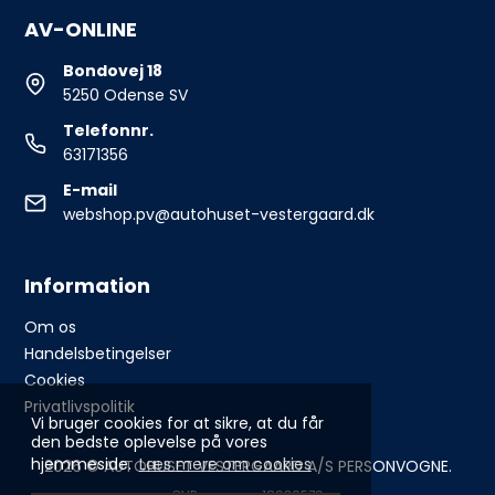
AV-ONLINE
Bondovej 18
5250 Odense SV
Telefonnr.
63171356
E-mail
webshop.pv@autohuset-vestergaard.dk
Information
Om os
Handelsbetingelser
Cookies
Privatlivspolitik
Vi bruger cookies for at sikre, at du får
den bedste oplevelse på vores
hjemmeside.
Læs mere om cookies
2026 © AUTOHUSET VESTERGAARD A/S PERSONVOGNE.