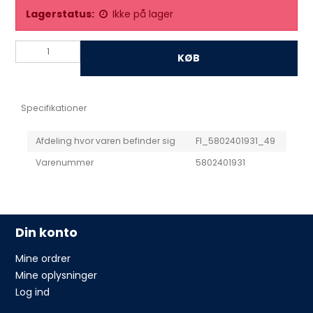
Lagerstatus:
Ikke på lager
KØB
Specifikationer
Afdeling hvor varen befinder sig
FI_5802401931_49
Varenummer
5802401931
Din konto
Mine ordrer
Mine oplysninger
Log ind