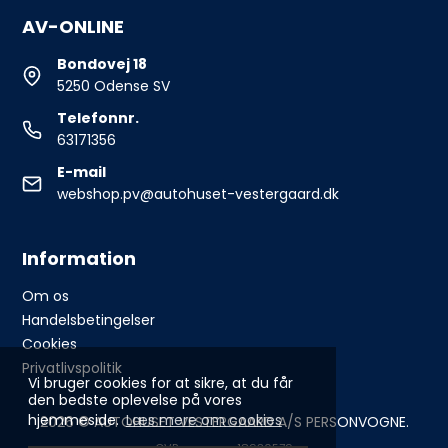
AV-ONLINE
Bondovej 18
5250 Odense SV
Telefonnr.
63171356
E-mail
webshop.pv@autohuset-vestergaard.dk
Information
Om os
Handelsbetingelser
Cookies
Privatlivspolitik
Vi bruger cookies for at sikre, at du får
den bedste oplevelse på vores
hjemmeside.
Læs mere om cookies
2026 © AUTOHUSET VESTERGAARD A/S PERSONVOGNE.