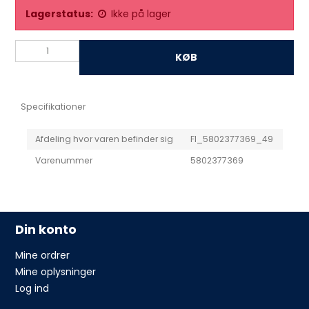
Lagerstatus:
Ikke på lager
KØB
Specifikationer
Afdeling hvor varen befinder sig
FI_5802377369_49
Varenummer
5802377369
Din konto
Mine ordrer
Mine oplysninger
Log ind