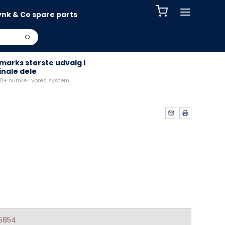
ynk & Co spare parts
arks største udvalg i
inale dele
+ numre i vores system
5854