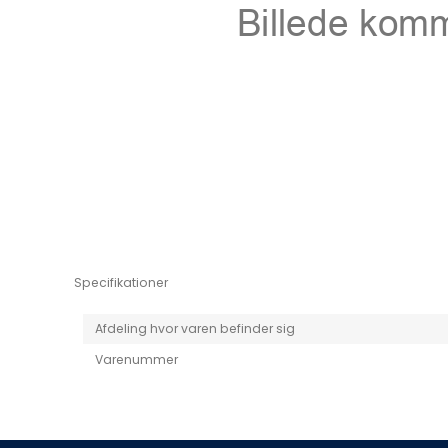
Niro EV
Picanto MY25
Specifikationer
Afdeling hvor varen befinder sig
Varenummer