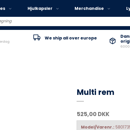
ies
Hjulkapsler
Merchandise
L
Volvo EX30
Danm
We ship all over europe
orig
verdag
Volvo EX40
60000
Volvo EC40
Volvo EX90
Multi rem
525,00 DKK
Model/Varenr.:
580173