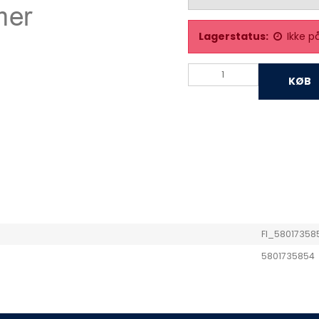
Lagerstatus:
Ikke p
KØB
FI_58017358
5801735854