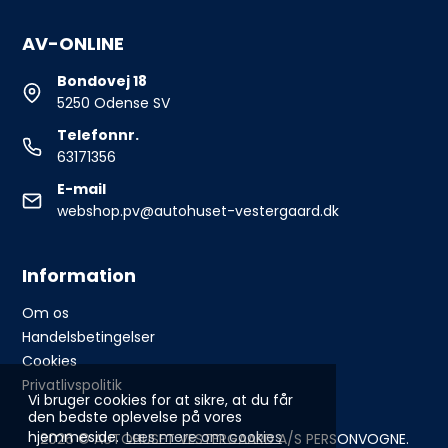
AV-ONLINE
Bondovej 18
5250 Odense SV
Telefonnr.
63171356
E-mail
webshop.pv@autohuset-vestergaard.dk
Information
Om os
Handelsbetingelser
Cookies
Privatlivspolitik
Vi bruger cookies for at sikre, at du får
den bedste oplevelse på vores
hjemmeside.
Læs mere om cookies
2026 © AUTOHUSET VESTERGAARD A/S PERSONVOGNE.