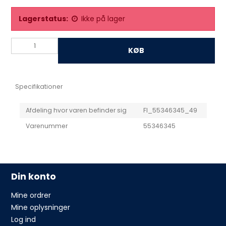
Lagerstatus:
Ikke på lager
KØB
Specifikationer
Afdeling hvor varen befinder sig
FI_55346345_49
Varenummer
55346345
Din konto
Mine ordrer
Mine oplysninger
Log ind