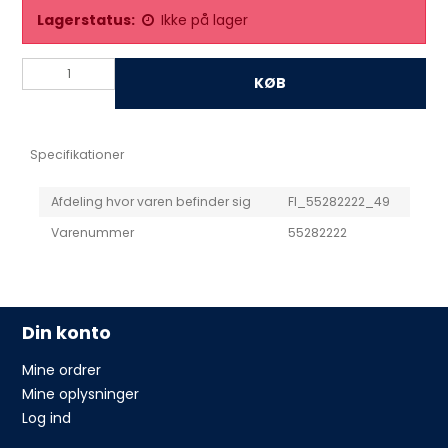
Lagerstatus:
Ikke på lager
KØB
Specifikationer
Afdeling hvor varen befinder sig
FI_55282222_49
Varenummer
55282222
Din konto
Mine ordrer
Mine oplysninger
Log ind