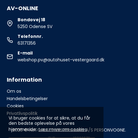
AV-ONLINE
Bondovej 18
5250 Odense SV
Telefonnr.
63171356
E-mail
webshop.pv@autohuset-vestergaard.dk
Information
Om os
Handelsbetingelser
Cookies
Privatlivspolitik
Vi bruger cookies for at sikre, at du får
den bedste oplevelse på vores
hjemmeside.
Læs mere om cookies
2026 © AUTOHUSET VESTERGAARD A/S PERSONVOGNE.