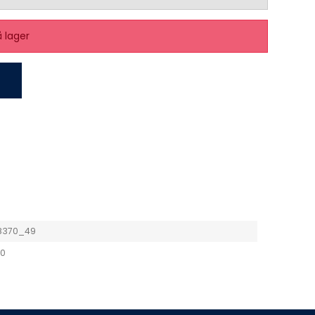
å lager
8370_49
0