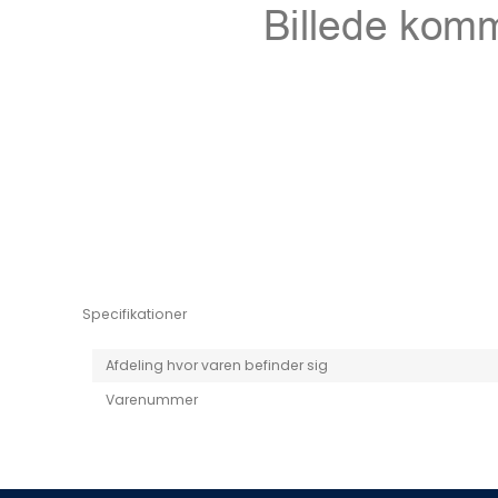
Niro EV
Picanto MY25
Specifikationer
Afdeling hvor varen befinder sig
Varenummer