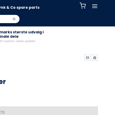
ynk & Co spare parts
arks største udvalg i
inale dele
+ numre i vores system
er
370