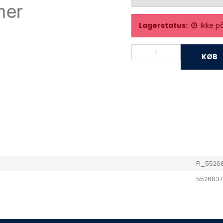
Lagerstatus:
Ikke p
KØB
FI_5526
5526837