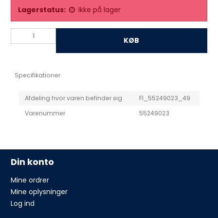
Lagerstatus:
Ikke på lager
KØB
Specifikationer
Afdeling hvor varen befinder sig
FI_55249023_49
Varenummer
55249023
Din konto
Mine ordrer
Mine oplysninger
Log ind