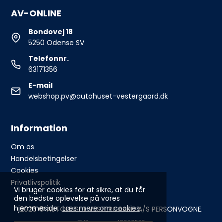
AV-ONLINE
Bondovej 18
5250 Odense SV
Telefonnr.
63171356
E-mail
webshop.pv@autohuset-vestergaard.dk
Information
Om os
Handelsbetingelser
Cookies
Privatlivspolitik
Vi bruger cookies for at sikre, at du får
den bedste oplevelse på vores
hjemmeside.
Læs mere om cookies
2026 © AUTOHUSET VESTERGAARD A/S PERSONVOGNE.