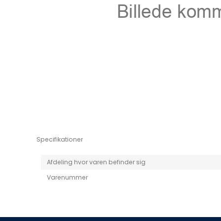
Niro EV
Picanto MY25
Specifikationer
Afdeling hvor varen befinder sig
Varenummer