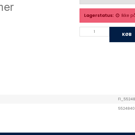
Lagerstatus:
Ikke p
KØB
FI_5524
5524840