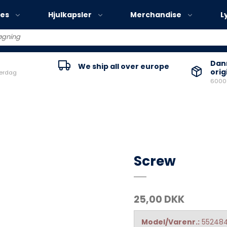
ies
Hjulkapsler
Merchandise
L
Volvo EX30
Danm
We ship all over europe
orig
verdag
Volvo EX40
60000
Volvo EC40
Volvo EX90
Screw
25,00 DKK
Model/Varenr.:
55248