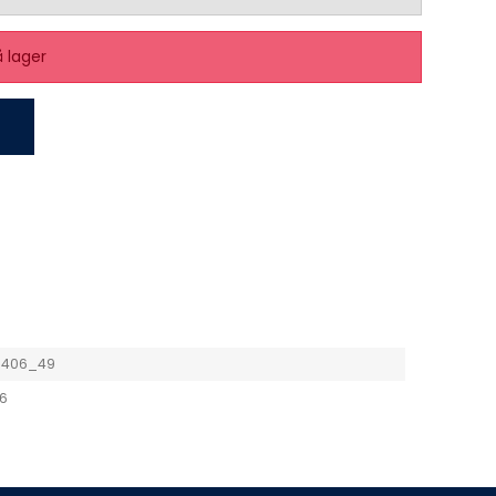
å lager
8406_49
6