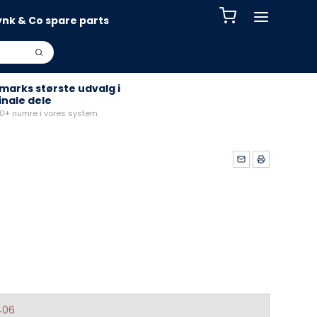
ynk & Co spare parts
arks største udvalg i
inale dele
+ numre i vores system
406