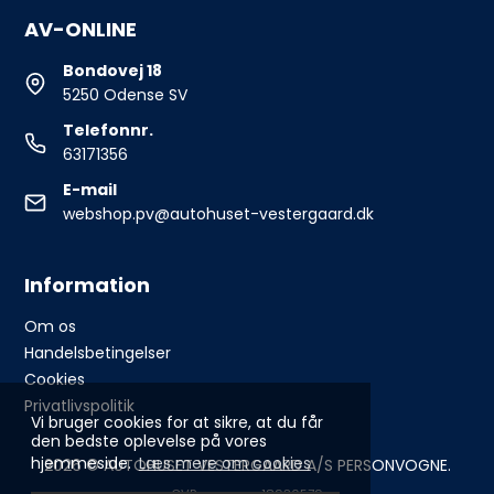
AV-ONLINE
Bondovej 18
5250 Odense SV
Telefonnr.
63171356
E-mail
webshop.pv@autohuset-vestergaard.dk
Information
Om os
Handelsbetingelser
Cookies
Privatlivspolitik
Vi bruger cookies for at sikre, at du får
den bedste oplevelse på vores
hjemmeside.
Læs mere om cookies
2026 © AUTOHUSET VESTERGAARD A/S PERSONVOGNE.