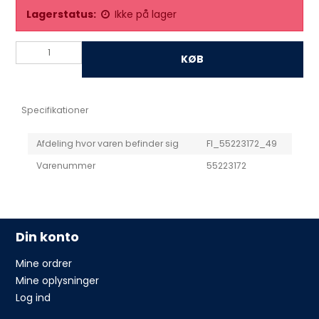
Lagerstatus:
Ikke på lager
KØB
Specifikationer
Afdeling hvor varen befinder sig
FI_55223172_49
Varenummer
55223172
Din konto
Mine ordrer
Mine oplysninger
Log ind