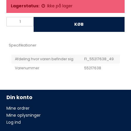
Lagerstatus:
Ikke på lager
KØB
Specifikationer
Afdeling hvor varen befinder sig
FI_55217638_49
Varenummer
55217638
Din konto
Mine ordrer
Mine oplysninger
Log ind