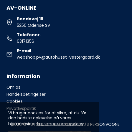
AV-ONLINE
Bondovej 18
5250 Odense SV
Telefonnr.
63171356
E-mail
webshop.pv@autohuset-vestergaard.dk
Information
Om os
Handelsbetingelser
Cookies
Privatlivspolitik
Vi bruger cookies for at sikre, at du får
den bedste oplevelse på vores
hjemmeside.
Læs mere om cookies
2026 © AUTOHUSET VESTERGAARD A/S PERSONVOGNE.