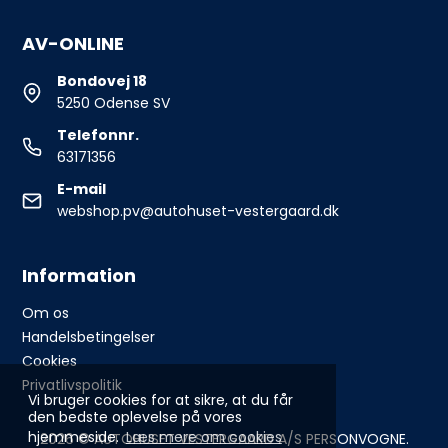
AV-ONLINE
Bondovej 18
5250 Odense SV
Telefonnr.
63171356
E-mail
webshop.pv@autohuset-vestergaard.dk
Information
Om os
Handelsbetingelser
Cookies
Privatlivspolitik
Vi bruger cookies for at sikre, at du får
den bedste oplevelse på vores
hjemmeside.
Læs mere om cookies
2026 © AUTOHUSET VESTERGAARD A/S PERSONVOGNE.