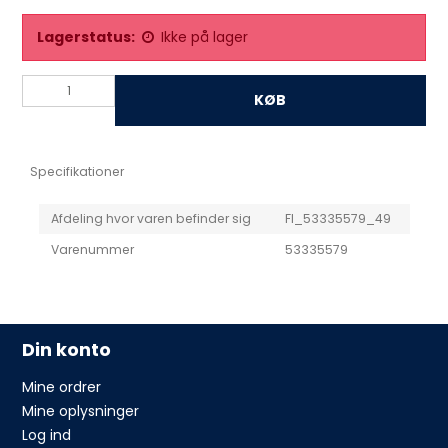
Lagerstatus:
Ikke på lager
KØB
Specifikationer
Afdeling hvor varen befinder sig
FI_53335579_49
Varenummer
53335579
Din konto
Mine ordrer
Mine oplysninger
Log ind