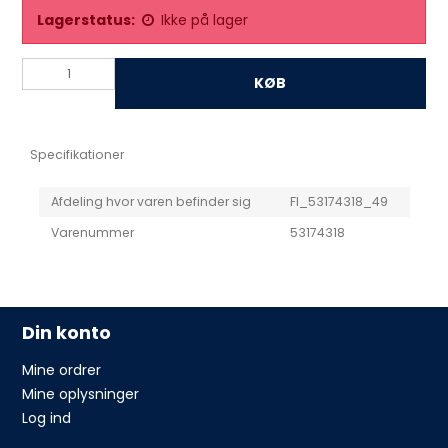
Lagerstatus:
Ikke på lager
KØB
Specifikationer
Afdeling hvor varen befinder sig
FI_53174318_49
Varenummer
53174318
Din konto
Mine ordrer
Mine oplysninger
Log ind