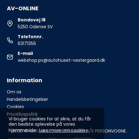
AV-ONLINE
Bondovej 18
5250 Odense SV
Telefonnr.
63171356
E-mail
webshop.pv@autohuset-vestergaard.dk
Information
Om os
Handelsbetingelser
Cookies
Privatlivspolitik
Vi bruger cookies for at sikre, at du får
den bedste oplevelse på vores
hjemmeside.
Læs mere om cookies
2026 © AUTOHUSET VESTERGAARD A/S PERSONVOGNE.