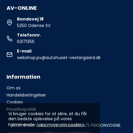
AV-ONLINE
Bondovej 18
5250 Odense SV
Telefonnr.
63171356
E-mail
webshop.pv@autohuset-vestergaard.dk
Information
Om os
Handelsbetingelser
Cookies
Privatlivspolitik
Vi bruger cookies for at sikre, at du får
den bedste oplevelse på vores
hjemmeside.
Læs mere om cookies
2026 © AUTOHUSET VESTERGAARD A/S PERSONVOGNE.