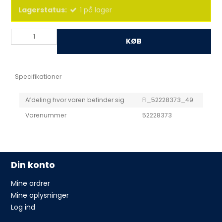
Lagerstatus:
1
på lager
KØB
Specifikationer
Afdeling hvor varen befinder sig
FI_52228373_49
Varenummer
52228373
Din konto
Mine ordrer
Mine oplysninger
Log ind