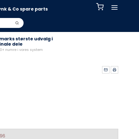
ynk & Co spare parts
arks største udvalg i
inale dele
+ numre i vores system
396