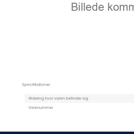
Niro EV
Picanto MY25
Specifikationer
Afdeling hvor varen befinder sig
Varenummer