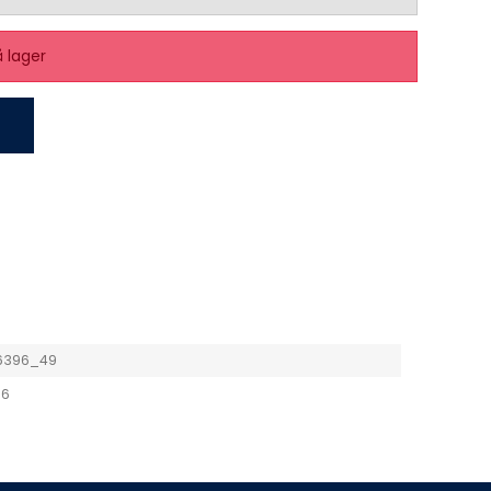
å lager
6396_49
96