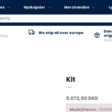
ies
Hjulkapsler
Merchandise
L
Volvo EX30
Danm
We ship all over europe
orig
verdag
Volvo EX40
60000
Volvo EC40
Volvo EX90
Kit
5.072,50 DKK
Model/Varenr.:
52226