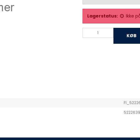
Lagerstatus:
Ikke p
KØB
FI_5222
522263