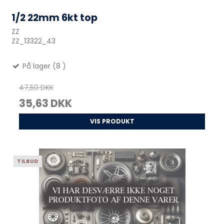
1/2 22mm 6kt top
ZZ
ZZ_13322_43
På lager (8 )
47,50 DKK
35,63 DKK
VIS PRODUKT
TILBUD