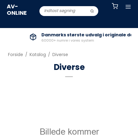
AV-
ONLINE
Danmarks største udvalg i originale dele
60000+ numre i vores system
Forside
/
Katalog
/
Diverse
Diverse