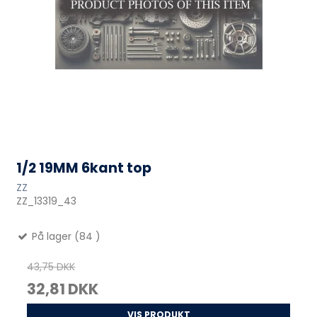
1/2 19MM 6kant top
ZZ
ZZ_13319_43
På lager (84 )
43,75 DKK
32,81 DKK
VIS PRODUKT