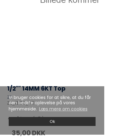
1/2"" 14MM 6KT Top
ZZ
Vi bruger cookies for at sikre, at du får
den bedste oplevelse på vores
ZZ_13314_43
hjemmeside.
Læs mere om cookies
På lager (47 )
Ok
35,00 DKK