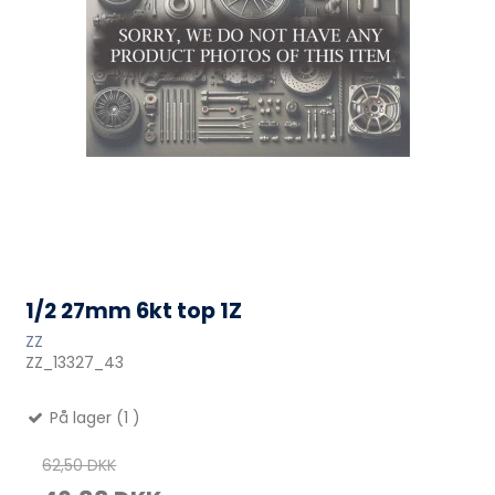
1/2 27mm 6kt top 1Z
ZZ
ZZ_13327_43
På lager (1 )
62,50 DKK