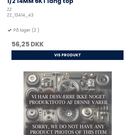
1/2 14MM 6KT lang top
ZZ
ZZ_13414_43
På lager (2 )
56,25 DKK
VIS PRODUKT