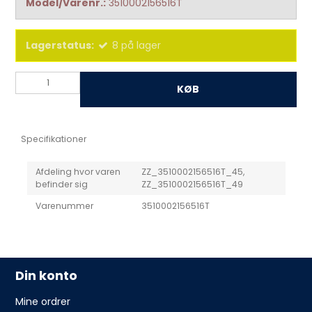
Model/Varenr.:
3510002156516T
Lagerstatus:
8
på lager
KØB
Specifikationer
Afdeling hvor varen
ZZ_3510002156516T_45,
befinder sig
ZZ_3510002156516T_49
Varenummer
3510002156516T
Din konto
Mine ordrer