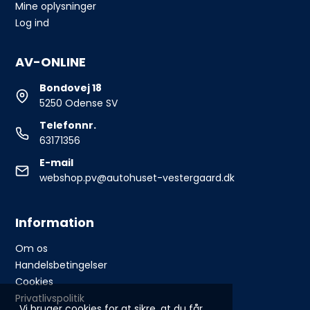
Mine oplysninger
Log ind
AV-ONLINE
Bondovej 18
5250 Odense SV
Telefonnr.
63171356
E-mail
webshop.pv@autohuset-vestergaard.dk
Information
Om os
Handelsbetingelser
Cookies
Privatlivspolitik
Vi bruger cookies for at sikre, at du får