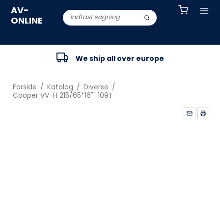
AV-
ONLINE
We ship all over europe
Forside
/
Katalog
/
Diverse
/
Cooper VV-H 215/65*16"" 109T