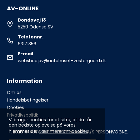
AV-ONLINE
Bondovej 18
5250 Odense SV
Telefonnr.
63171356
E-mail
webshop.pv@autohuset-vestergaard.dk
Information
Om os
Handelsbetingelser
Cookies
Privatlivspolitik
Vi bruger cookies for at sikre, at du får
den bedste oplevelse på vores
hjemmeside.
Læs mere om cookies
2026 © AUTOHUSET VESTERGAARD A/S PERSONVOGNE.