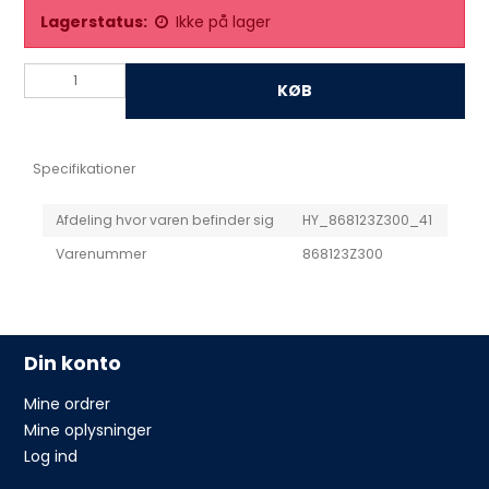
Lagerstatus:
Ikke på lager
KØB
Specifikationer
Afdeling hvor varen befinder sig
HY_868123Z300_41
Varenummer
868123Z300
Din konto
Mine ordrer
Mine oplysninger
Log ind