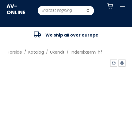
AV-
ONLINE
We ship all over europe
Forside
/
Katalog
/
Ukendt
/
Inderskærm, hf